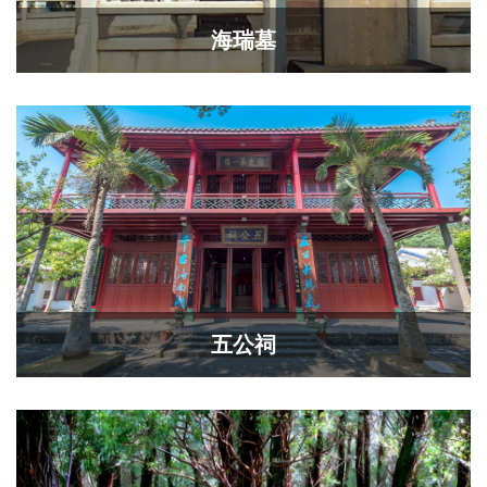
海瑞墓
五公祠