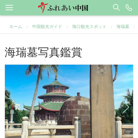
ホーム
中国観光ガイド
海口観光スポット
海瑞墓
/
/
/
/
海瑞墓写真鑑賞