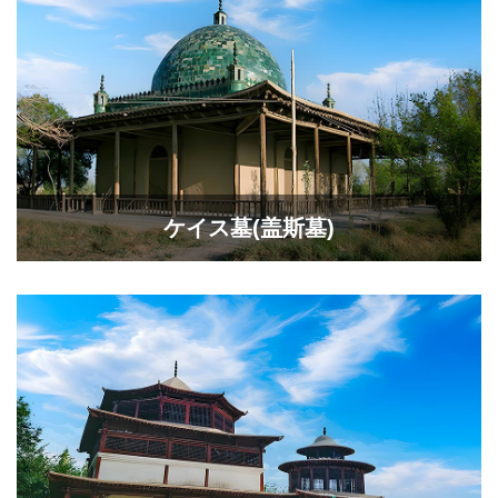
ケイス墓(盖斯墓)