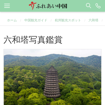
ホーム
中国観光ガイド
杭州観光スポット
六和塔
/
/
/
/
六和塔写真鑑賞