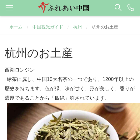
ホーム
中国観光ガイド
杭州
杭州のお土産
/
/
/
杭州のお土産
西湖ロンジン
緑茶に属し、中国
10
大名茶の一つであり、
1200
年以上の
歴史を持ちます。色が緑、味が甘く、形が美しく、香りが
濃厚であることから「四絶」称されています。