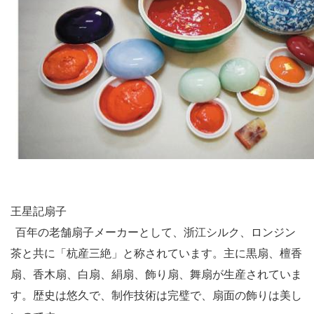
王星記扇子
百年の老舗扇子メーカーとして、浙江シルク、ロンジン
茶と共に「杭産三絶」と称されています。主に黒扇、檀香
扇、香木扇、白扇、絹扇、飾り扇、舞扇が生産されていま
す。歴史は悠久で、制作技術は完璧で、扇面の飾りは美し