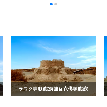
ラワク寺廟遺跡(熱瓦克佛寺遺跡)