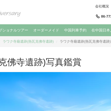
会社概況
86-77
プショナルツアー
オーダーメイド
中国列車予約
在中国日本
ラワク寺廟遺跡(熱瓦克佛寺遺跡)
ラワク寺廟遺跡(熱瓦克佛寺遺跡
/
/
克佛寺遺跡)写真鑑賞