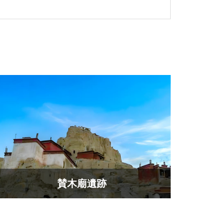
賛木廟遺跡