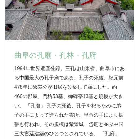
曲阜の孔廟・孔林・孔府
1994年世界遺産登録。三孔は山東省、曲阜市にあ
る中国最大の孔子廟である。孔子の死後、紀元前
478年に魯哀公が旧居を改築して廟にした。約
460の部屋、門坊53基、御碑亭13基と規模が大き
い。 「孔廟」 孔子の死後、孔子を祀るために弟
子の手によって造られた霊所。皇帝の手により拡
張も行われ、その規模は紫禁城、岱廟と並ぶ中国
三大宮廷建築のひとつとされている。 「孔府」