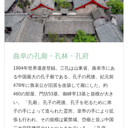
曲阜の孔廟・孔林・孔府
1994年世界遺産登録。三孔は山東省、曲阜市にあ
る中国最大の孔子廟である。孔子の死後、紀元前
478年に魯哀公が旧居を改築して廟にした。約
460の部屋、門坊53基、御碑亭13基と規模が大き
い。 「孔廟」 孔子の死後、孔子を祀るために弟
子の手によって造られた霊所。皇帝の手により拡
張も行われ、その規模は紫禁城、岱廟と並ぶ中国