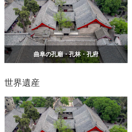
曲阜の孔廟・孔林・孔府
世界遺産