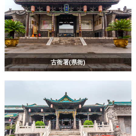
古衙署(県衙)