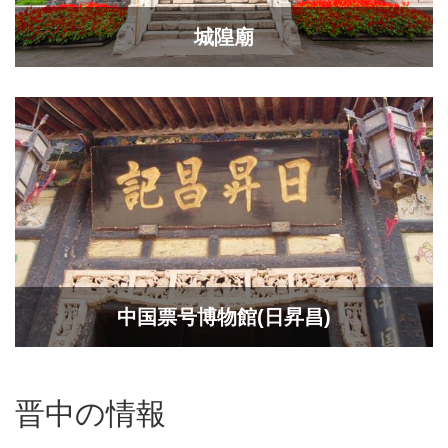
城隍廟
中国票号博物館(日昇昌)
晋中の情報