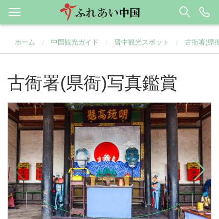
ホーム
中国観光ガイド
晋中観光スポット
古衙署(県衙
/
/
/
古衙署(県衙)写真鑑賞