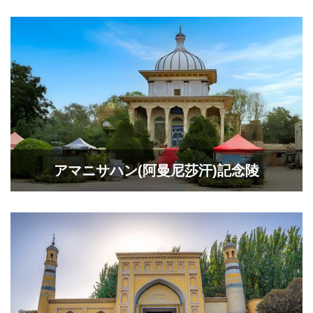
アマニサハン(阿曼尼莎汗)記念陵