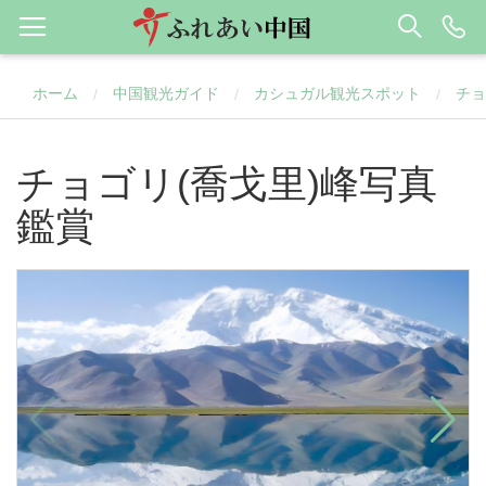
ホーム
中国観光ガイド
カシュガル観光スポット
チョ
/
/
/
チョゴリ(喬戈里)峰写真
鑑賞