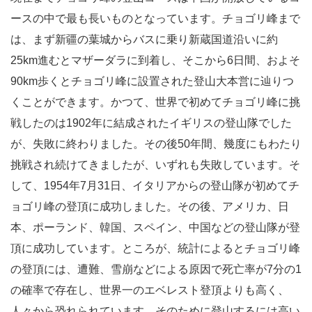
ースの中で最も長いものとなっています。チョゴリ峰まで
は、まず新疆の葉城からバスに乗り新蔵国道沿いに約
25km進むとマザーダラに到着し、そこから6日間、およそ
90km歩くとチョゴリ峰に設置された登山大本営に辿りつ
くことができます。かつて、世界で初めてチョゴリ峰に挑
戦したのは1902年に結成されたイギリスの登山隊でした
が、失敗に終わりました。その後50年間、幾度にもわたり
挑戦され続けてきましたが、いずれも失敗しています。そ
して、1954年7月31日、イタリアからの登山隊が初めてチ
ョゴリ峰の登頂に成功しました。その後、アメリカ、日
本、ポーランド、韓国、スペイン、中国などの登山隊が登
頂に成功しています。ところが、統計によるとチョゴリ峰
の登頂には、遭難、雪崩などによる原因で死亡率が7分の1
の確率で存在し、世界一のエベレスト登頂よりも高く、
人々から恐れられています。そのために登山するには高い