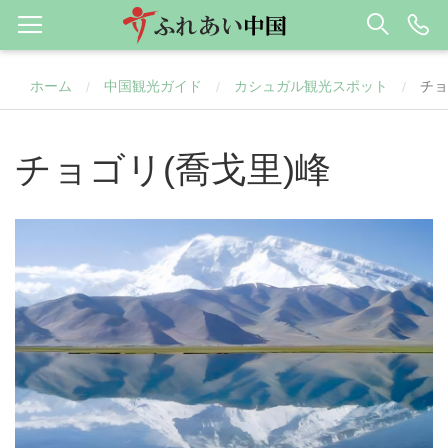
ホーム
中国観光ガイド
カシュガル観光スポット
チョ
/
/
/
チョゴリ(喬戈里)峰