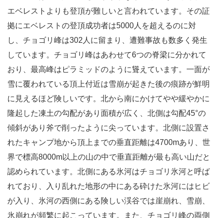
エベレストよりも登頂が難しいと言われています。その証
拠にエベレストの登頂成功者は5000人を超えるのに対
し、チョゴリ峰は302人に留まり、遭難事故も数多く発生
しています。チョゴリ峰はあわせて6つの脊梁に分かれて
おり、最高峰はピラミッドのように聳えています。一面が
雪に覆われている頂上付近は雪崩が起きた後の痕跡が鮮明
に見えるほど険しいです。北から南にかけてやや緩やかに
隆起した凍土の勾配があり面積が広く、北側は勾配45°の
傾斜があり斧で削ったように尖っています。北側に設置さ
れたキャンプ地から頂上までの垂直距離は4700mあり、世
界で標高8000m以上の山の中で垂直距離が最も高い山だと
認められています。北側にある氷河はチョゴリ氷河と呼ば
れており、入り乱れた地形の中にある砕けた氷河にはヒビ
が入り、氷河の西側にある険しい渓谷では崖崩れ、雪崩、
氷崩れが頻繁に起こっています。また、チョゴリ峰の両側