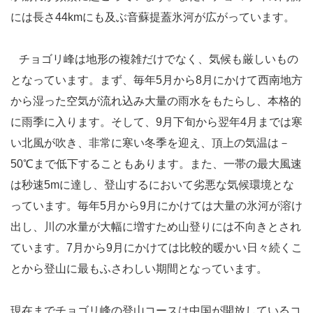
には長さ44kmにも及ぶ音蘇提蓋氷河が広がっています。
チョゴリ峰は地形の複雑だけでなく、気候も厳しいもの
となっています。まず、毎年5月から8月にかけて西南地方
から湿った空気が流れ込み大量の雨水をもたらし、本格的
に雨季に入ります。そして、9月下旬から翌年4月までは寒
い北風が吹き、非常に寒い冬季を迎え、頂上の気温は－
50℃まで低下することもあります。また、一帯の最大風速
は秒速5mに達し、登山するにおいて劣悪な気候環境とな
っています。毎年5月から9月にかけては大量の氷河が溶け
出し、川の水量が大幅に増すため山登りには不向きとされ
ています。7月から9月にかけては比較的暖かい日々続くこ
とから登山に最もふさわしい期間となっています。
現在までチョゴリ峰の登山コースは中国が開放しているコ