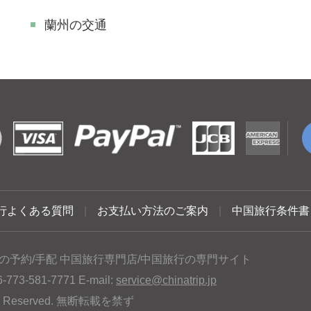
蘭州の交通
行よくある質問
|
お支払い方法のご案内
|
中国旅行条件書
の予約/手配 中国旅行専門店/中国旅行の専門サイト
3-581-7771 E-mail:
service@chinatrip.jp
hts Reserved. 無断転載を禁ず