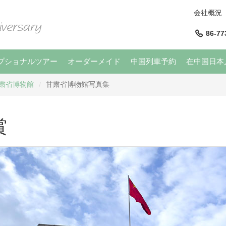
会社概況
86-77
プショナルツアー
オーダーメイド
中国列車予約
在中国日本
粛省博物館
甘粛省博物館写真集
/
賞