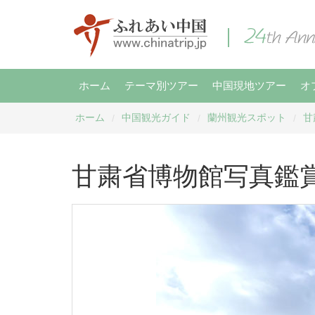
ホーム
テーマ別ツアー
中国現地ツアー
オ
ホーム
中国観光ガイド
蘭州観光スポット
甘
/
/
/
甘粛省博物館写真鑑