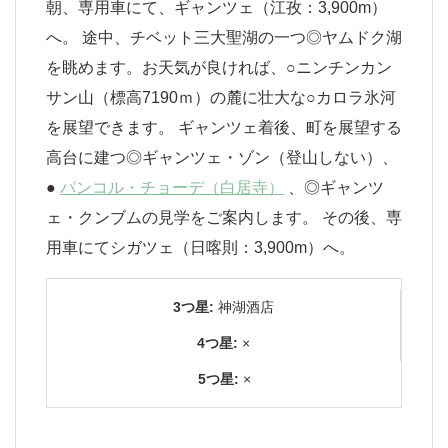
朝、専用車にて、ギャンツェ（江孜：3,900m）
へ。 途中、チベット三大聖湖の一つ◎ヤムドク湖
を眺めます。お天気が良ければ、○ニンチンカン
サン山（標高7190ｍ）の麓に壮大な○カロラ氷河
を展望できます。 ギャンツェ着後、町を展望する
高台に建つ◎ギャンツェ・ゾン（登山しない）、
●
パンコル・チョーデ（白居寺）
、◎ギャンツ
ェ・クンブムの見学をご案内します。 その後、専
用車にてシガツェ（日喀則：3,900m）へ。
3つ星:
神湖酒店
4つ星:
×
5つ星:
×