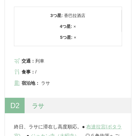
3つ星:
香巴拉酒店
4つ星:
×
5つ星:
×
交通：
列車
食事：
/
宿泊地：
ラサ
D2
ラサ
終日、ラサに滞在し高度順応。●
布達拉宮(ポタラ
宮)
、●
ジョカン寺（大昭寺）
、◎八角街等へご