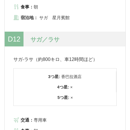
食事：
朝
宿泊地：
サガ 星月賓館
D12
サガ／ラサ
サガ-ラサ（約800キロ、車12時間ほど）
3つ星:
香巴拉酒店
4つ星:
×
5つ星:
×
交通：
専用車