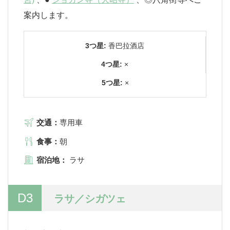
案内します。
3つ星:
香巴拉酒店
4つ星:
×
5つ星:
×
交通：
専用車
食事：
朝
宿泊地：
ラサ
D3
ラサ／シガツェ