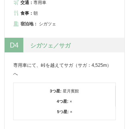
交通：
専用車
食事：
朝
宿泊地：
シガツェ
D4
シガツェ／サガ
専用車にて、峠を越えてサガ（サガ：4,525m）
へ
3つ星:
星月賓館
4つ星:
×
5つ星:
×