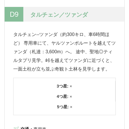
D9
タルチェン／ツァンダ
タルチェン--ツァンダ（約300キロ、車6時間ほ
ど） 専用車にて、ヤルツァンポルートを越えてツ
ァンダ（札達：3,600m）へ。 途中、聖地◎ティ
ルタプリ見学。峠を越えてツァンダに近づくと、
一面土柱が立ち並ぶ奇観ト土林を見学します。
3つ星:
×
4つ星:
×
5つ星:
×