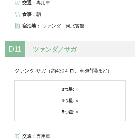
交通：
専用車
食事：
朝
宿泊地：
ツァンダ 河北賓館
D11
ツァンダ／サガ
ツァンダ-サガ（約430キロ、車8時間ほど）
3つ星:
×
4つ星:
×
5つ星:
×
交通：
専用車