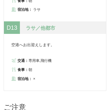
食事：
朝
宿泊地：
ラサ
D13
ラサ／他都市
空港へお出迎えします。
交通：
専用車,飛行機
食事：
朝
宿泊地：
×
ご注意