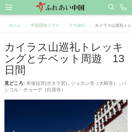
ホーム
中国現地ツアー
ラサ旅行
カイラス山巡礼トレ
/
/
/
カイラス山巡礼トレッキ
ングとチベット周遊 13
日間
見どころ:
布達拉宮(ポタラ宮)
,
ジョカン寺（大昭寺）
,
パ
ンコル・チョーデ（白居寺）