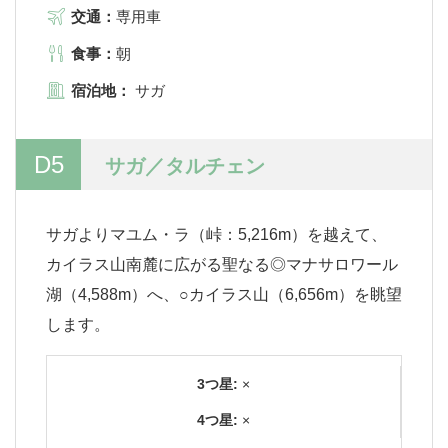
交通：
専用車
食事：
朝
宿泊地：
サガ
D5
サガ／タルチェン
サガよりマユム・ラ（峠：5,216m）を越えて、
カイラス山南麓に広がる聖なる◎マナサロワール
湖（4,588m）へ、○カイラス山（6,656m）を眺望
します。
3つ星:
×
4つ星:
×