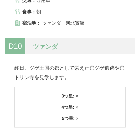
交通：
専用車
食事：
朝
宿泊地：
ツァンダ 河北賓館
D10
ツァンダ
終日、グゲ王国の都として栄えた◎グゲ遺跡や◎
トリン寺を見学します。
3つ星:
×
4つ星:
×
5つ星:
×