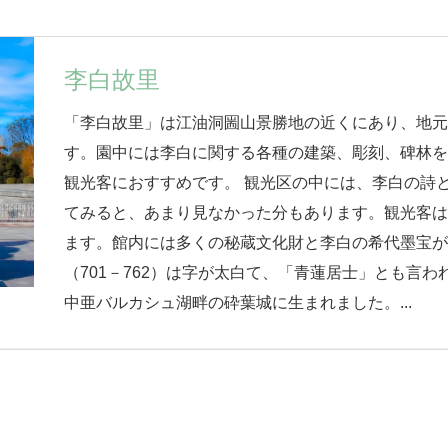
李白故里
「李白故里」は江油洞圌山景勝地の近くにあり、地
す。園中には李白に関する各種の建築、彫刻、碑林
観光客におすすめです。 観光区の中には、李白の詩
てみると、あまり見なかった分もあります。観光客
ます。館内には多くの秘蔵文化財と李白の希代墨宝が
（701－762）は字が太白て、「青蓮居士」とも言
中亜バルカシュ湖畔の砕葉城に生まれました。...