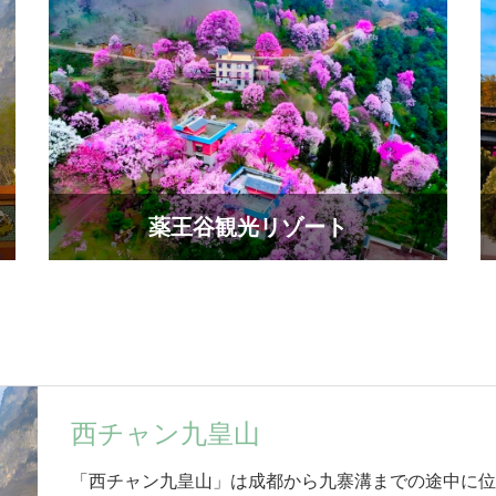
薬王谷観光リゾート
西チャン九皇山
「西チャン九皇山」は成都から九寨溝までの途中に