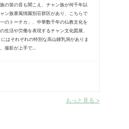
ン族の笛の音も聞こえ、チャン族が何千年以
チャン族寨風情園別荘群区があり、こちらで
第一のトーチカ」、中華数千年の仏教文化を
族の生活や労働を表現するチャン文化図展、
」にはそれぞれの特別な高山鍾乳洞がありま
撮影が上手で...
もっと見る >