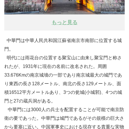
もっと見る
中華門は中華人民共和国江蘇省南京市南部に位置する城
門。
明代には雨花台の位置する聚宝山に由来し聚宝門と称さ
れたが、1931年に現在の名前に改名された。周囲
33.676Kmの南京城墻の一部であり南京城最大の城門であ
り東西の長さ128メートル、南北の長さ129メートル、面
積16512平方メートルあり、3つの瓮城(小城郭)、4つの城
門と27の蔵兵洞がある。
中華門には3000人の兵士を配置することが可能で南京防
衛の要であった。中華門は城門であるがその規模の巨大さ
から要塞に近い。中国軍事史における現存する貴重な実物