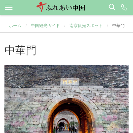
ホーム
中国観光ガイド
南京観光スポット
中華門
/
/
/
中華門