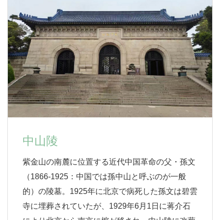
中山陵
紫金山の南麓に位置する近代中国革命の父・孫文
（1866-1925：中国では孫中山と呼ぶのが一般
的）の陵墓。1925年に北京で病死した孫文は碧雲
寺に埋葬されていたが、1929年6月1日に蒋介石