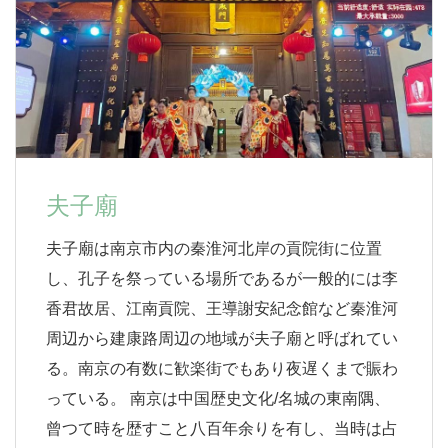
夫子廟
夫子廟は南京市内の秦淮河北岸の貢院街に位置
し、孔子を祭っている場所であるが一般的には李
香君故居、江南貢院、王導謝安紀念館など秦淮河
周辺から建康路周辺の地域が夫子廟と呼ばれてい
る。南京の有数に歓楽街でもあり夜遅くまで賑わ
っている。 南京は中国歴史文化/名城の東南隅、
曾つて時を歴すこと八百年余りを有し、当時は占