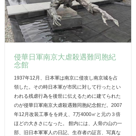
侵華日軍南京大虐殺遇難同胞紀
念館
1937年12月、日本軍は南京に侵攻し南京城を占
領した。その時日本軍が市民に対して行ったとい
われる残虐行為を後世に伝えるために建てられた
のが侵華日軍南京大虐殺遇難同胞紀念館だ。2007
年12月改装工事をを終え、7万4000㎡と元の３倍
ほどの大きさになった。 館内には、人骨の山の一
部、旧日本軍軍人の日記、生存者の証言、写真な