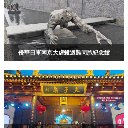
侵華日軍南京大虐殺遇難同胞紀念館