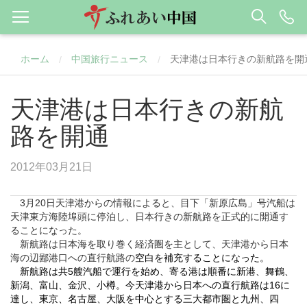
ホーム
中国旅行ニュース
天津港は日本行きの新航路を開
/
/
天津港は日本行きの新航
路を開通
2012年03月21日
3月20日
天津
港からの情報によると、目下「新原広島」号汽船は
天津東方海陸埠頭に停泊し、日本行きの新航路を正式的に開通す
ることになった。
新航路は日本海を取り巻く経済圏を主として、天津港から日本
海の辺鄙港口への直行航路の
空白
を補充することになった。
新航路は共
5
艘汽船で運行を始め、寄る港は順番に新港、舞鶴、
新潟、富山、金沢、小樽。今天津港から日本への直行航路は
16
に
達し、東京、名古屋、大阪を中心とする三大都市圏と九州、四