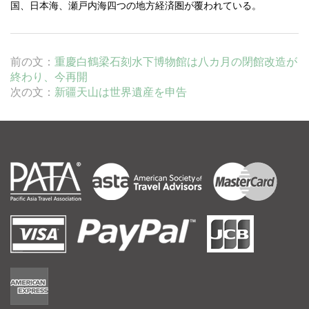
国、日本海、瀬戸内海四つの地方経済圏が覆われている。
前の文：
重慶白鶴梁石刻水下博物館は八カ月の閉館改造が
終わり、今再開
次の文：
新疆天山は世界遺産を申告