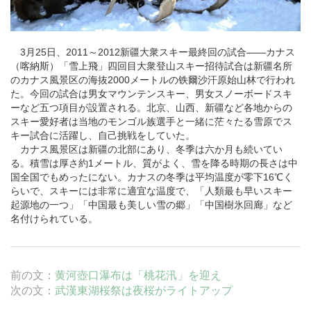
3月25日、2011～2012新疆大衆スキー最終回の試合――
カナス
（喀納斯）「雪上飛」四回目大衆登山スキー招待試合は新疆名所
のカナス風景区の海抜2000メートルの铁爾沙汗原始山林で行われ
た。今回の試合は男女マウンテンスキー、男女スノーボードスキ
ーなど五つ項目が設置される。
北京
、
山西
、新疆など各地からの
スキー愛好者は当地の
モンゴル
族選手と一緒に茫々たる雪原でス
キー試合に活躍し、自己挑戦をしていた。
カナス風景区は新疆の北部にあり、冬季は六か月も続いてい
る。積雪は厚さ約1メートル、質がよく、雪を降る時期の長さは中
国全国でもめったにない。カナスの冬季は平均温度が零下16℃く
らいで、スキーには非常に適宜な温度で、「人類最も早いスキー
起源地の一つ」「中国最も美しい雪の郷」「中国樹氷回廊」など
名付けられている。
前の文：
黄河壺口瀑布は「桃花汛」を迎え
次の文：
武漢東湖桜祭は夜桜がライトアップ