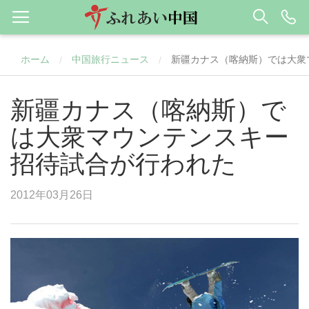
ホーム
中国旅行ニュース
新疆カナス（喀納斯）では大衆
/
/
新疆カナス（喀納斯）で
は大衆マウンテンスキー
招待試合が行われた
2012年03月26日