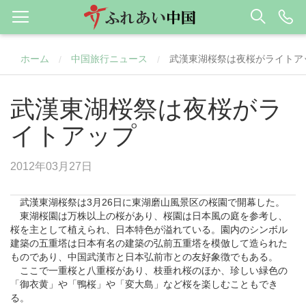
ホーム
中国旅行ニュース
武漢東湖桜祭は夜桜がライトア
/
/
武漢東湖桜祭は夜桜がラ
イトアップ
2012年03月27日
武漢
東湖桜祭は3月26日に東湖磨山風景区の桜園で開幕した。
東湖桜園は万株以上の桜があり、桜園は日本風の庭を参考し、
桜を主として植えられ、日本特色が溢れている。園内のシンボル
建築の五重塔は日本有名の建築の弘前五重塔を模倣して造られた
ものであり、中国武漢市と日本弘前市との友好象徴でもある。
ここで一重桜と八重桜があり、枝垂れ桜のほか、珍しい緑色の
「御衣黄」や「鴨桜」や「変大島」など桜を楽しむこともでき
る。