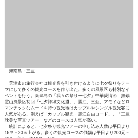
海南島・三亜
天津市
の旅行会社は観光客を引き付けるように七夕祭りをテー
マにして多くの観光コースを作り出た。多くの風景区も特別なイ
ベントを行う。秦皇島の「我々の祭りー七夕」中華愛情節、
無錫
霊山風景区初回「七夕禅縁文化週」、
麗江
、三亜、
アモイ
などロ
マンチックなムードを持つ観光地はカップルやシングル観光客に
人気がある、例えば「カップル観光・麗江自由コード」、「
三亜
耽美な写真ツアー」などのコースは人気が高い。
統計によると、七夕祭り観光ツアーの申し込み人数は平日より
15％－20％上がる。多くの観光コースの価額は平日より200元－