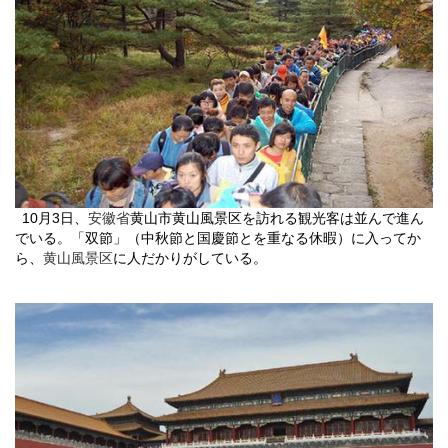
10
月
3
日
、
安徽省
黄山市黄山風景区を訪れる観光客は並んで進ん
でいる。「双節」（中秋節と国慶節とを重なる休暇）に入ってか
ら、
黄山風景区
に人だかりがしている。