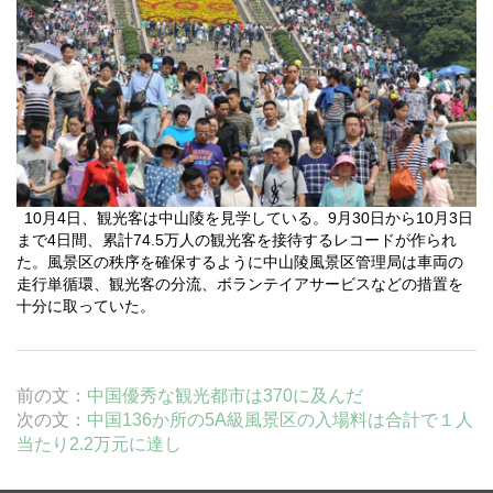
10
月
4
日
、観光客は中山陵を見学している。
9
月
30
日
から
10
月
3
日
まで
4
日間、累計
74.5
万人の観光客を接待するレコードが作られ
た。風景区の秩序を確保するように中山陵風景区管理局は車両の
走行単循環、観光客の分流、ボランテイアサービスなどの措置を
十分に取っていた。
前の文：
中国優秀な観光都市は370に及んだ
次の文：
中国136か所の5A級風景区の入場料は合計で１人
当たり2.2万元に達し