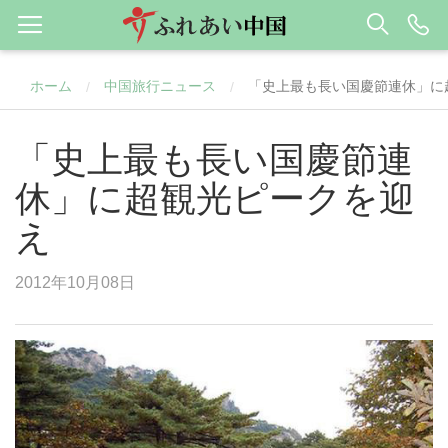
ホーム
中国旅行ニュース
「史上最も長い国慶節連休」に
/
/
「史上最も長い国慶節連
休」に超観光ピークを迎
え
2012年10月08日