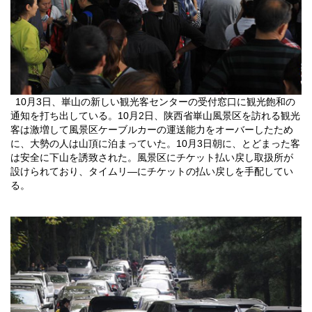
10
月
3
日
、崋山の新しい観光客センターの受付窓口に観光飽和の
通知を打ち出している。
10
月
2
日
、陕西省
崋山風景区を訪れる観光
客は激増して風景区ケーブルカーの運送能力をオーバーしたため
に、大勢の人は山頂に泊まっていた。
10
月
3
日
朝に、とどまった客
は安全に下山を誘致された。風景区にチケット払い戻し取扱所が
設けられており、タイムリ―にチケットの払い戻しを手配してい
る。