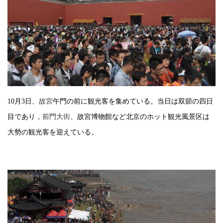
10
月
3
日
、
故宮
午門の前に観光客を集めている。当日は双節の四日
目であり，
前門大街
、故宮博物館など北京のホット観光風景区は
大勢の観光客を迎えている。