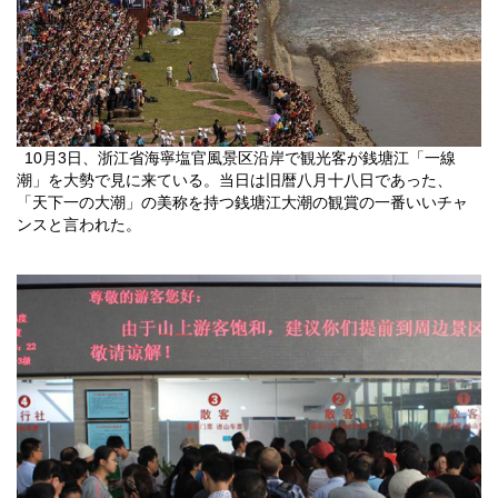
10
月
3
日
、浙江省海寧塩官風景区沿岸で観光客が銭塘江「一線
潮」を大勢で見に来ている。当日は旧暦八月十八日であった、
「天下一の大潮」の美称を持つ銭塘江大潮の観賞の一番いいチャ
ンスと言われた。