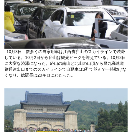
10
月
3
日
、数多くの自家用車は江西省
庐
山のスカイラインで渋滞
している。
10
月
2
日
から庐山は観光ピークを迎えている。10月
3
日
に大変な渋滞になった。
庐
山の南山と北山の山頂から昌九高速道
路通遠出口までのスカイラインで自動車は3列で並んで一時動けな
くなり、総延長は
20
キロにわたった。