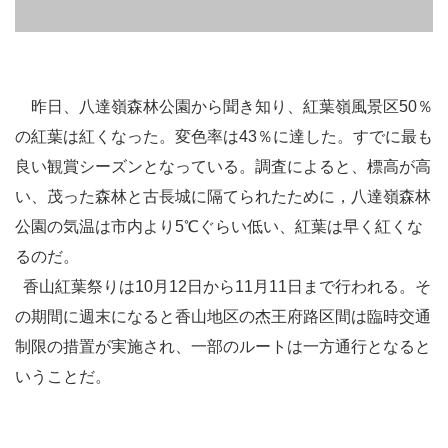
昨日、
八達嶺
森林公園から聞き知り、紅葉嶺風景区50％
の紅葉は紅くなった。変色率は43％に達した。すでに最も
良い観賞シーズンとなっている。調査によると、標高が高
い、茂った森林と古長城に隔てられたために，八達嶺森林
公園の気温は市内より5℃ぐらい低い、紅葉は早く紅くな
るのだ。
香山紅葉祭りは10月12日から11月11日まで行われる。そ
の期間に週末になると香山地区の杰王府路区間は臨時交通
制限の措置が実施され、一部のルートは一方通行となると
いうことだ。