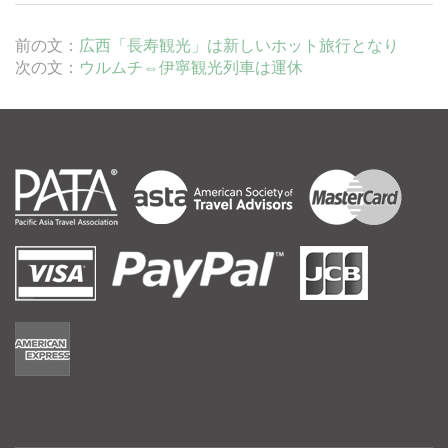
前の文：
広西「長寿観光」は新しいホット旅行となり
次の文：
ウルムチ⇔伊寧観光列車は運休