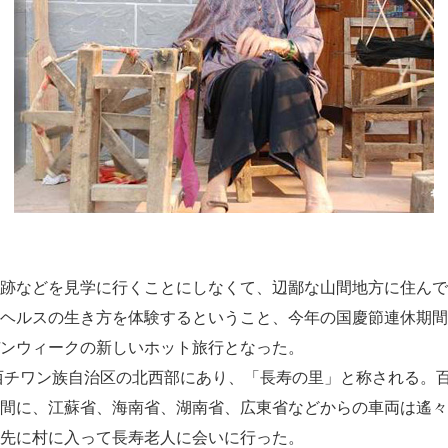
跡などを見学に行くことにしなくて、辺鄙な山間地方に住んで
ヘルスの生き方を体験するということ、今年の国慶節連休期間
ンウィークの新しいホット旅行となった。
西チワン族自治区の北西部にあり、「長寿の里」と称される。百
間に、
江蘇省
、
海南省
、
湖南省
、
広東省
などからの車両は遙々
先に村に入って長寿老人に会いに行った。