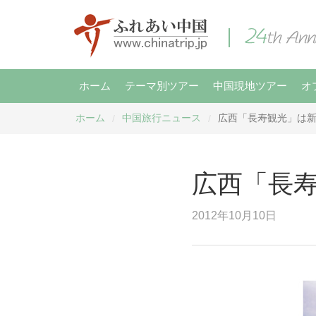
ホーム
テーマ別ツアー
中国現地ツアー
オ
ホーム
中国旅行ニュース
広西「長寿観光」は
/
/
広西「長
2012年10月10日