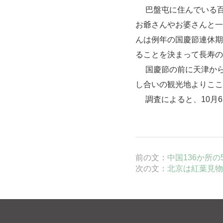
巴盤屯に住んでいる百
お爺さんやお婆さんと一
んは例年の国慶節連休期
ることを決まって長寿の
国慶節の前に
天津
か
し合いの観光地よりここ
調査によると、10月6
前の文：
中国136か所
次の文：
北京は紅葉見物