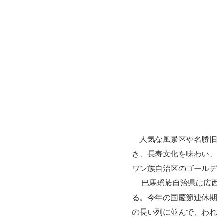
人気な風景区や名勝旧
き、長寿文化を味わい、
ワン族自治区
のゴールデ
巴馬
瑶族自治県は広
る。今年の国慶節連休期
の長い列に並んで、われ