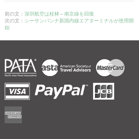
前の文：
深圳航空は桂林⇔南京線を回復
次の文：
シーサンパンナ新国内線エアターミナルが使用開
始