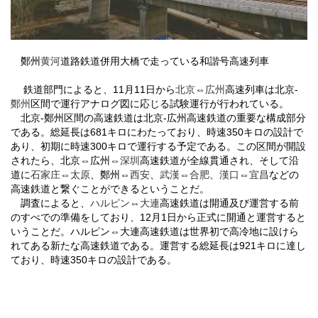
鄭州
黄河
道路鉄道併用大橋で走っている和諧号高速列車
鉄道部門によると、
11
月
11
日から
北京
⇔
広州
高速列車は北京-
鄭州
区間で運行アナログ図に応じる試験運行が行われている。
北京
-
鄭州区間の高速鉄道は北京
-
広州高速鉄道の重要な構成部分
である。総延長は
681
キロにわたっており、時速
350
キロの設計で
あり、初期に時速
300
キロで運行する予定である。この区間が開設
されたら、北京⇔広州⇔
深圳
高速鉄道が全線貫通され、そして沿
道に
石家庄
⇔
太原
、鄭州⇔
西安
、
武漢
⇔
合
肥
、
漢口
⇔
宜昌
などの
高速鉄道と繋ぐことができるということだ。
調査によると、
ハルピン
⇔
大連
高速鉄道は開通及び運営する前
のすべでの準備をしており、
12
月
1
日から正式に開通と運営すると
いうことだ。ハルピン⇔大連高速鉄道は世界初で高冷地に設けら
れてある新たな高速鉄道である。運営する総延長は
921
キロに達し
ており、時速
350
キロの設計である。