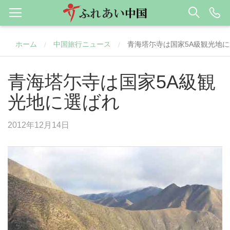
ホーム
中国旅行ニュース
青海塔尓寺は国家5A級観光地
/
/
青海塔尓寺は国家5A級観
光地に選ばれ
2012年12月14日