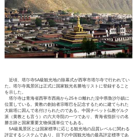
近頃、塔尓寺5A級観光地の除幕式が
西寧
市塔尓寺で行われてい
た。塔尓寺風景区は正式に国家観光名勝地リストに登録すること
を示した。
塔尓寺は
青海
省西寧市西南から25キロ離れた湟中県魯沙尓鎮に
位置している。黄教の創始者宗喀巴を記念するために建てられた
大銀塔に因んで名付けられたのである。中国
チベット
仏教ゲルク
派（黄教とも言う）の六大寺院の一つであり、青海省指折りの名
勝古跡と国家重要文物保護単位でもある。
5A級風景区とは国家標準に応じる観光地の品質レベルに関わる
評定するシステムであり、目下の中国観光地の最高評定標準であ