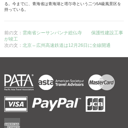
る。今までに、青海省は
青海湖
と塔尓寺という二つ5A級風景区を
持っている。
前の文：
雲南省シーサンパンナ総仏寺 保護性建設工事
が竣工
次の文：
北京⇔広州高速鉄道は12月26日に全線開通