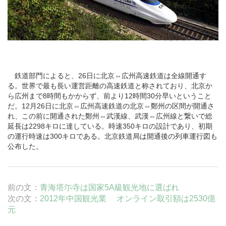
鉄道部門によると、26日に
北京
⇔
広州
高速鉄道は全線開通す
る。世界で最も長い運営距離の高速鉄道と称されており、北京か
ら広州まで8時間もかからず、前より12時間30分早いということ
だ。12月26日に北京⇔広州高速鉄道の北京⇔
鄭州
の区間が開通さ
れ、この前に開通された鄭州⇔
武漢
線、武漢⇔広州線と繋いで総
延長は2298キロに達している。時速350キロの設計であり、初期
の運行時速は300キロである。北京鉄道局は開通後の列車運行図も
公布した。
前の文：
青海塔尓寺は国家5A級観光地に選ばれ
次の文：
2012年中国観光業 オンライン取引額は2530億
元