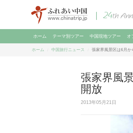
ホーム
テーマ別ツアー
中国現地ツアー
オ
ホーム
中国旅行ニュース
張家界風景区は6月か
/
/
張家界風
開放
2013年05月21日