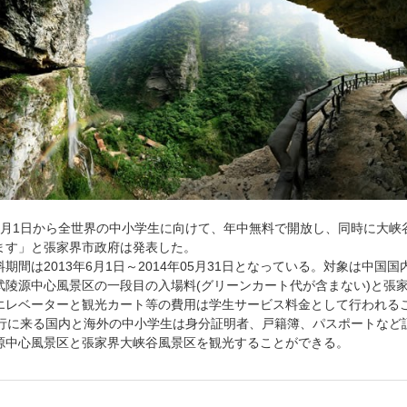
6月1日から全世界の中小学生に向けて、年中無料で開放し、同時に大峡
ます」と張家界市政府は発表した。
料期間は
2013年6月1日～2014年05月31日となっている。対象は中国
武陵源
中心風景区の一段目の入場料(グリーンカート代が含まない)と張
エレベーターと観光カート等の費用は学生サービス
料金として行われる
行に来る国内と海外の中小学生は身分証明者、戸籍簿、パスポートなど
源中心風景区と張家界大峡谷風景区を観光することができる。