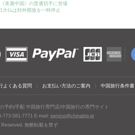
《美麗中国》の普通切手に登場
1大仏は対外開放を一時停止
行よくある質問
|
お支払い方法のご案内
|
中国旅行条件書
の予約/手配 中国旅行専門店/中国旅行の専門サイト
3-581-7771 E-mail:
service@chinatrip.jp
hts Reserved. 無断転載を禁ず