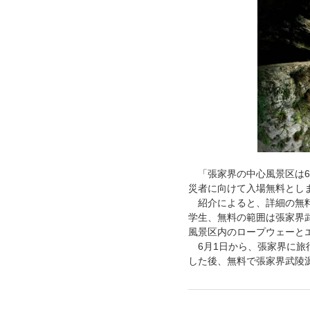
「
張家界
の中心風景区は
災者に
向けて入場無料とし
紹介によると、詳細の無
学生、無料の範囲は張家界
風景区内のロープウェーと
6月
1日
から、張家界に旅
した後、無料で張家界武陵