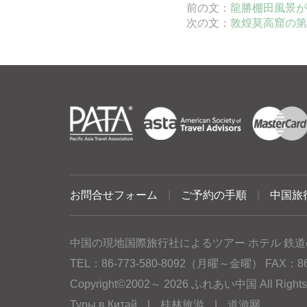
前の文：
龍勝棚田風景が
次の文：
敦煌莫高窟の第
お問合せフォーム
|
ご予約の手順
|
中国旅
中国の現地国際旅行社によるツアー ホテル 鉄道
TEL：86-773-580-8092（月曜～金曜） FAX：86-77
Copyright©2002～ 2026 ふれあい中国 All Rig
Туры в Китай
|
桂林旅游
|
道游网