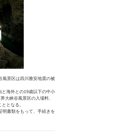
谷風景区は四川雅安地震の被
国内と海外
との
19歳以下の中小
家界大峡谷風景区の入場料、
こととなる。
証明書類をもって、手続きを