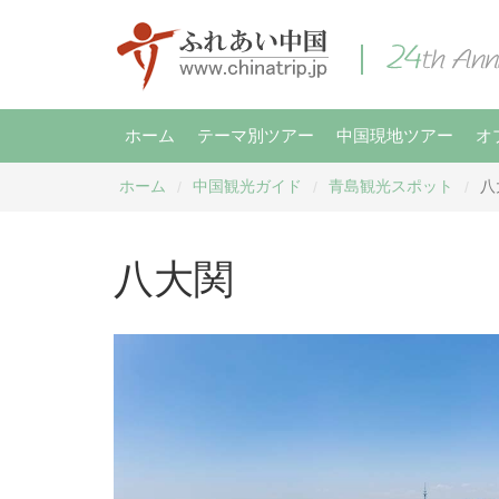
ホーム
テーマ別ツアー
中国現地ツアー
オ
ホーム
中国観光ガイド
青島観光スポット
八
/
/
/
八大関