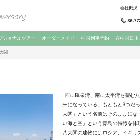
会社概況
86-77
プショナルツアー
オーダーメイド
中国列車予約
在中国日本
大関
西に匯泉湾、南に太平湾を望む八
来になっている。もともと8つだ
大関」という名前はそのままにな
い海と空」という青島の特徴を体
八大関の建物にはロシア、イギリ