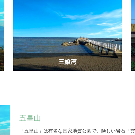
三娘湾
五皇山
「五皇山」は有名な国家地質公園で、険しい岩石「