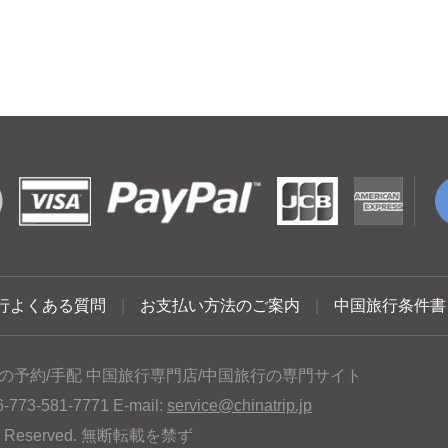
行よくある質問
|
お支払い方法のご案内
|
中国旅行条件書
の予約/手配 中国旅行専門店/中国旅行の専門サイト
3-581-7771 E-mail:
service@chinatrip.jp
hts Reserved. 無断転載を禁ず