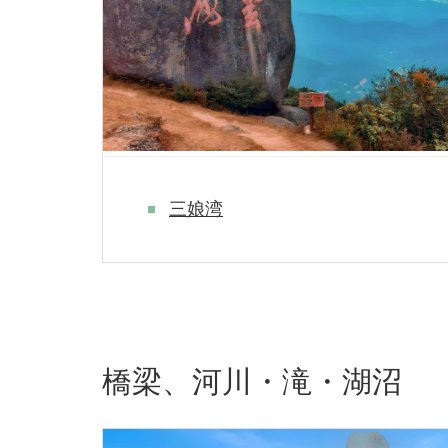
三娘湾
橋梁、河川・滝・湖沼