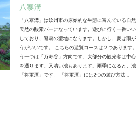
八寨溝
「八寨溝」は欽州市の原始的な生態に富んでいる自
天然の酸素バーになっています。遊びに行く一番い
しており、避暑の聖地になります。しかし、夏は雨
うがいいです。 こちらの遊覧コースは２つあります
う一つは「万寿谷」方向です。大部分の観光客は中
を通ります。又清い池もあります。雨季になると、
「将軍潭」です。 「将軍潭」には2つの遊び方法...