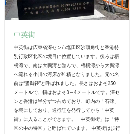
中英街
中英街は広東省深セン市塩田区沙頭角街と香港特
別行政区北区の境目に位置しています。後ろは梧
桐湾で、南は大鵬湾と臨んで、梧桐湾から大鵬湾
へ流れる小川の河床が堆積となりました。元の名
前は“鷺鹚径”と呼ばれました。長さはおよそ250
メートルで、幅はおよそ3～4メートルです。深セ
ンと香港は半分ずつ占めており、町内の「石碑」
を境にしており、通行証を発行してから「中英
街」に入ることができます。「中英街街」は「特
区の中の特区」と呼ばれています。 中英街は歩行