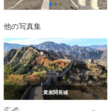
他の写真集
黄崖関長城