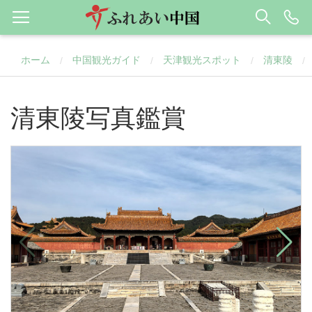
ホーム
中国観光ガイド
天津観光スポット
清東陵
/
/
/
/
清東陵写真鑑賞