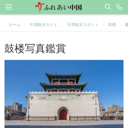
ホーム
中国観光ガイド
天津観光スポット
鼓楼
/
/
/
/
鼓楼写真鑑賞