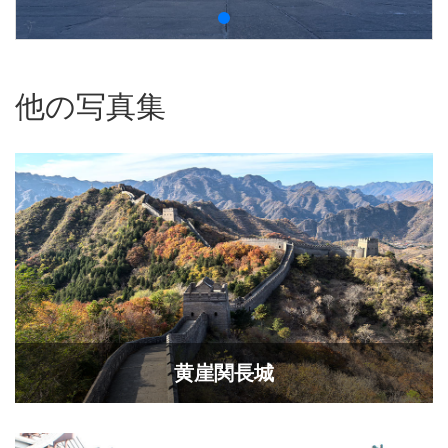
他の写真集
黄崖関長城