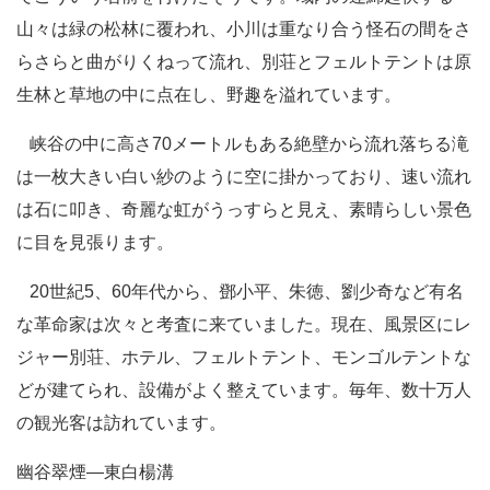
山々は緑の松林に覆われ、小川は重なり合う怪石の間をさ
らさらと曲がりくねって流れ、別荘とフェルトテントは原
生林と草地の中に点在し、野趣を溢れています。
峡谷の中に高さ70メートルもある絶壁から流れ落ちる滝
は一枚大きい白い紗のように空に掛かっており、速い流れ
は石に叩き、奇麗な虹がうっすらと見え、素晴らしい景色
に目を見張ります。
20世紀5、60年代から、鄧小平、朱徳、劉少奇など有名
な革命家は次々と考査に来ていました。現在、風景区にレ
ジャー別荘、ホテル、フェルトテント、モンゴルテントな
どが建てられ、設備がよく整えています。毎年、数十万人
の観光客は訪れています。
幽谷翠煙―東白楊溝