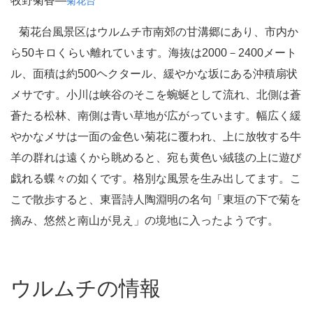
牧野菊香―
菊花台
菊花台風景区はウルムチ市南郊の甘溝郷にあり、市内か
ら50キロくらい離れています。海抜は2000－2400メート
ル、面積は約500ヘクタール、緩やかな坂にある沖積扇状
メサです。小川は峡谷のそこを蜿蜒として流れ、北側は蒼
蒼たる松林、南側は青い草地が広がっています。幅広く緩
やかなメサは一面の金色い菊花に覆われ、上に放牧する牛
羊の群れは遠くから眺めると、宛も黄色い絨毯の上に遊び
戯れる蝶々の如くです。格別な風景を生み出してます。こ
こで散歩すると、東晋詩人陶淵明の名句「東垣の下で菊を
摘み、悠然と南山が見え」の境地に入ったようです。
ウルムチの情報