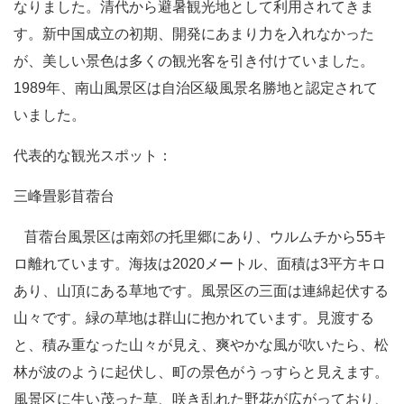
なりました。清代から避暑観光地として利用されてきま
す。新中国成立の初期、開発にあまり力を入れなかった
が、美しい景色は多くの観光客を引き付けていました。
1989年、南山風景区は自治区級風景名勝地と認定されて
いました。
代表的な観光スポット：
三峰畳影苜蓿台
苜蓿台風景区は南郊の托里郷にあり、ウルムチから55キ
ロ離れています。海抜は2020メートル、面積は3平方キロ
あり、山頂にある草地です。風景区の三面は連綿起伏する
山々です。緑の草地は群山に抱かれています。見渡する
と、積み重なった山々が見え、爽やかな風が吹いたら、松
林が波のように起伏し、町の景色がうっすらと見えます。
風景区に生い茂った草、咲き乱れた野花が広がっており、