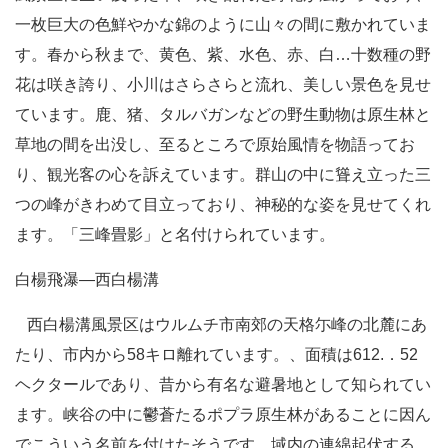
一枚巨大の色鮮やかな錦のように山々の間に敷かれていま
す。春から秋まで、黄色、紫、水色、赤、白…十数種の野
花は咲き誇り、小川はさらさらと流れ、美しい景色を見せ
ています。鹿、猪、タルバガンなどの野生動物は原生林と
草地の間を出没し、至るところで原始風情を物語ってお
り、観光客の心を訴えています。群山の中に聳え立った三
つの峰がきわめて目立っており、神秘的な姿を見せてくれ
ます。「三峰畳影」と名付けられています。
白楊飛瀑―西白楊溝
西白楊溝風景区はウルムチ市南郊の天格尓峰の北麓にあ
たり、市内から58キロ離れています。、面積は612.．52
ヘクタールであり、昔から有名な避暑地として知られてい
ます。峡谷の中に鬱蒼たるポプラ原生林があることに因ん
でこういう名前を付けたそうです。域内の連綿起伏する