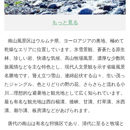
もっと見る
南山風景区はウルムチ県、ヨーロアジアの奥地、極めて
乾燥なエリアに位置しています。氷雪景観、蒼蒼たる原生
林、珍しい岩、快適な気候、高山牧場風景、濃厚な少数民
族風情などを主な特色とし、現代人文景観を示す省級風景
名勝地です。聳え立つ雪山、連綿起伏する山々、生い茂っ
たジャングル、色とりどりの野の花、さらさらと流れる小
川…理想的な避暑地と観光地として広く知られています。
最も有名な観光地は西白楊溝、後峡、甘溝、灯草溝、水西
溝、廟尓溝、板房溝などがあげられます。
唐代の南山は有名な狩猟区であり、清代に至ると牧場と