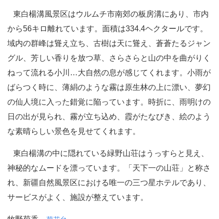
東白楊溝風景区はウルムチ市南郊の板房溝にあり、市内
から56キロ離れています。面積は334.4ヘクタールです。
域内の群峰は聳え立ち、古樹は天に聳え、蒼蒼たるジャン
グル、芳しい香りを放つ草、さらさらと山の中を曲がりく
ねって流れる小川…大自然の息が感じてくれます。小雨が
ばらつく時に、薄絹のような霧は原生林の上に漂い、夢幻
の仙人境に入った錯覚に陥っています。時折に、雨明けの
日の出が見られ、霧が立ち込め、霞がたなびき、絵のよう
な素晴らしい景色を見せてくれます。
東白楊溝の中に隠れている緑野山荘はうっすらと見え、
神秘的なムードを漂っています。「天下一の山荘」と称さ
れ、新疆自然風景区における唯一の三つ星ホテルであり、
サービスがよく、施設が整えています。