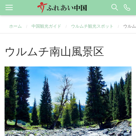
ホーム
中国観光ガイド
ウルムチ観光スポット
ウルム
/
/
/
ウルムチ南山風景区