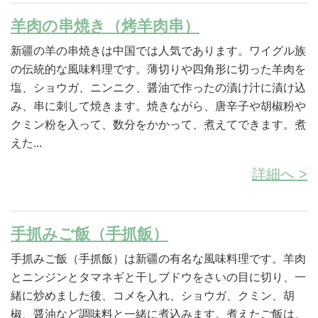
羊肉の串焼き（烤羊肉串）
新疆の羊の串焼きは中国では人気であります。ワイグル族
の伝統的な風味料理です。薄切りや四角形に切った羊肉を
塩、ショウガ、ニンニク、醤油で作ったの漬け汁に漬け込
み、串に刺して焼きます。焼きながら、唐辛子や胡椒粉や
クミン粉を入って、数分をかかって、煮えてできます。煮
えた...
詳細へ >
手抓みご飯（手抓飯）
手抓みご飯（手抓飯）は新疆の有名な風味料理です。羊肉
とニンジンとタマネギと干しブドウをさいの目に切り、一
緒に炒めました後、コメを入れ、ショウガ、クミン、胡
椒、醤油など調味料と一緒に煮込みます。煮えたご飯は、