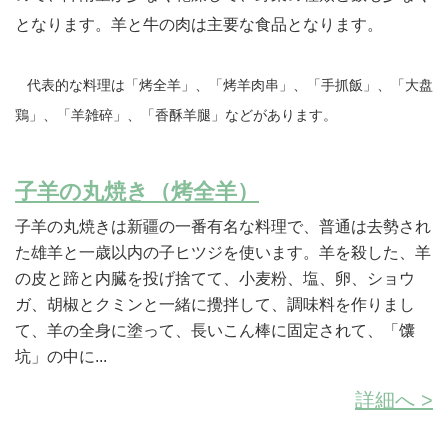
となります。羊と牛の肉は主要な食品となります。
代表的な料理は「烤全羊」、「烤羊肉串」、「手抓飯」、「大盘
鶏」、「羊雑碎」、「香酥羊腿」などがあります。
子羊の丸焼き（烤全羊）
子羊の丸焼きは新疆の一番有名な料理で、普通は去勢され
た雄羊と一歳以内の子ヒツジを使います。羊を殺した、羊
の皮と蹄と内臓を投げ捨てて、小麦粉、塩、卵、ショウ
ガ、胡椒とクミンと一緒に攪拌して、調味料を作りまし
て、羊の全身に塗って、長いこん棒に固定されて、「馕
坑」の中に...
詳細へ >