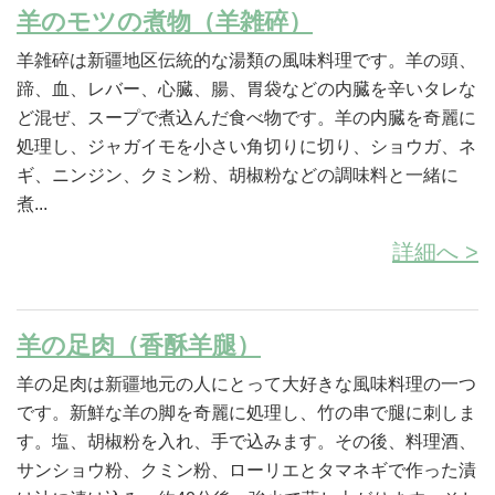
羊のモツの煮物（羊雑碎）
羊雑碎は新疆地区伝統的な湯類の風味料理です。羊の頭、
蹄、血、レバー、心臓、腸、胃袋などの内臓を辛いタレな
ど混ぜ、スープで煮込んだ食べ物です。羊の内臓を奇麗に
処理し、ジャガイモを小さい角切りに切り、ショウガ、ネ
ギ、ニンジン、クミン粉、胡椒粉などの調味料と一緒に
煮...
詳細へ >
羊の足肉（香酥羊腿）
羊の足肉は新疆地元の人にとって大好きな風味料理の一つ
です。新鮮な羊の脚を奇麗に処理し、竹の串で腿に刺しま
す。塩、胡椒粉を入れ、手で込みます。その後、料理酒、
サンショウ粉、クミン粉、ローリエとタマネギで作った漬