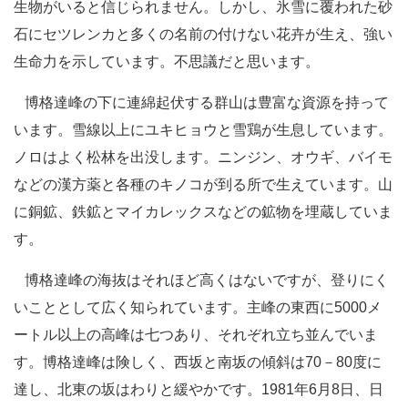
生物がいると信じられません。しかし、氷雪に覆われた砂
石にセツレンカと多くの名前の付けない花卉が生え、強い
生命力を示しています。不思議だと思います。
博格達峰の下に連綿起伏する群山は豊富な資源を持って
います。雪線以上にユキヒョウと雪鶏が生息しています。
ノロはよく松林を出没します。ニンジン、オウギ、バイモ
などの漢方薬と各種のキノコが到る所で生えています。山
に銅鉱、鉄鉱とマイカレックスなどの鉱物を埋蔵していま
す。
博格達峰の海抜はそれほど高くはないですが、登りにく
いこととして広く知られています。主峰の東西に5000メ
ートル以上の高峰は七つあり、それぞれ立ち並んでいま
す。博格達峰は険しく、西坂と南坂の傾斜は70－80度に
達し、北東の坂はわりと緩やかです。1981年6月8日、日