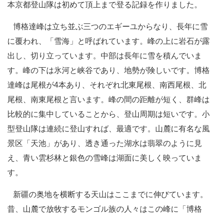
本京都登山隊は初めて頂上まで登る記録を作りました。
博格達峰は立ち並ぶ三つのエギーユからなり、長年に雪
に覆われ、「雪海」と呼ばれています。峰の上に岩石が露
出し、切り立っています。中部は長年に雪を積んでいま
す。峰の下は氷河と峡谷であり、地勢が険しいです。博格
達峰は尾根が4本あり、それぞれ北東尾根、南西尾根、北
尾根、南東尾根と言います。峰の間の距離が短く、群峰は
比較的に集中していることから、登山周期は短いです。小
型登山隊は連続に登山すれば、最適です。山麓に有名な風
景区「天池」があり、透き通った湖水は翡翠のように見
え、青い雲杉林と銀色の雪峰は湖面に美しく映っていま
す。
新疆の奥地を横断する天山はここまでに伸びています。
昔、山麓で放牧するモンゴル族の人々はこの峰に「博格