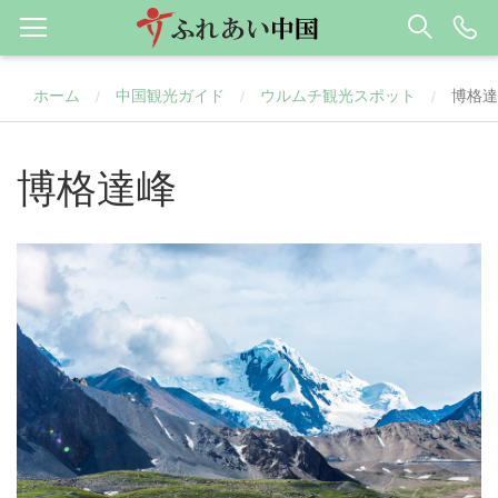
ホーム
中国観光ガイド
ウルムチ観光スポット
博格達
/
/
/
博格達峰