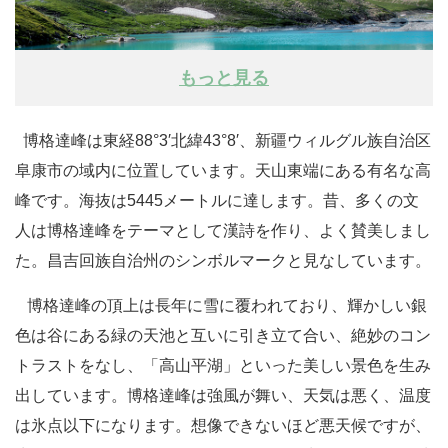
もっと見る
博格達峰は東経88°3′北緯43°8′、新疆ウィルグル族自治区
阜康市の域内に位置しています。天山東端にある有名な高
峰です。海抜は5445メートルに達します。昔、多くの文
人は博格達峰をテーマとして漢詩を作り、よく賛美しまし
た。昌吉回族自治州のシンボルマークと見なしています。
博格達峰の頂上は長年に雪に覆われており、輝かしい銀
色は谷にある緑の天池と互いに引き立て合い、絶妙のコン
トラストをなし、「高山平湖」といった美しい景色を生み
出しています。博格達峰は強風が舞い、天気は悪く、温度
は氷点以下になります。想像できないほど悪天候ですが、