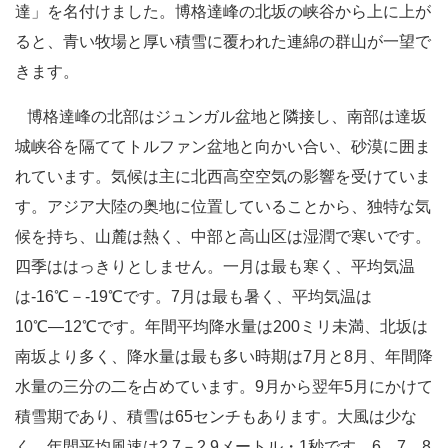
達」を名付けました。博格達峰の北坂の峡谷から上に上が
ると、青い牧場と厚い積雪に覆われた連綿の群山が一望で
きます。
博格達峰の北部はジュンガル盆地と隣接し、南部は達坂
城峡谷を隔ててトルファン盆地と向かい合い、砂漠に囲ま
れています。気候は主に北西高空空気の影響を受けていま
す。アジア大陸の奥地に位置していることから、独特な気
候を持ち、山麓は熱く、中部と高山区は湿潤で寒いです。
四季ははっきりとしません。一月は最も寒く、平均気温
は-16℃－-19℃です。7月は最も暑く、平均気温は
10℃―12℃です。年間平均降水量は200ミリ未満、北坂は
南坂より多く、降水量は最も多い時期は7月と8月、年間降
水量の三分の二を占めています。9月から翌年5月にかけて
積雪期であり、積雪は65センチもあります。大風は少な
く、年間平均風速は2.7－2.9メートル・1秒です。6、7、8