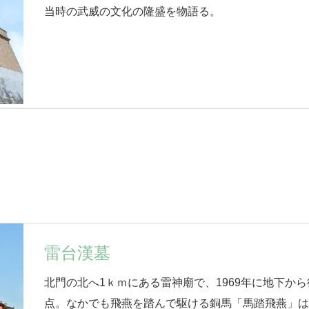
当時の武威の文化の隆盛を物語る。
雷台漢墓
北門の北へ1ｋｍにある雷神廟で、1969年に地下か
点。なかでも飛燕を踏んで駆ける銅馬「馬踏飛燕」