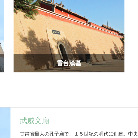
雷台漢墓
武威文廟
甘粛省最大の孔子廟で、１５世紀の明代に創建。中