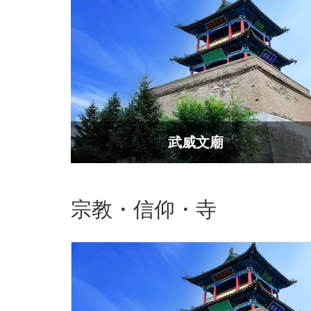
武威文廟
宗教・信仰・寺