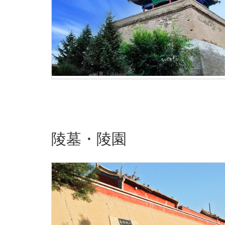
陵墓・陵園