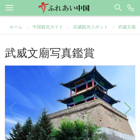
ホーム
中国観光ガイド
武威観光スポット
武威文廟
/
/
/
武威文廟写真鑑賞