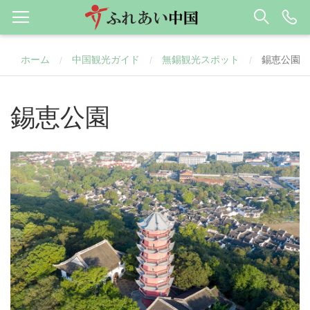
ホーム
中国観光ガイド
無錫観光スポット
錫恵公園
/
/
/
錫恵公園