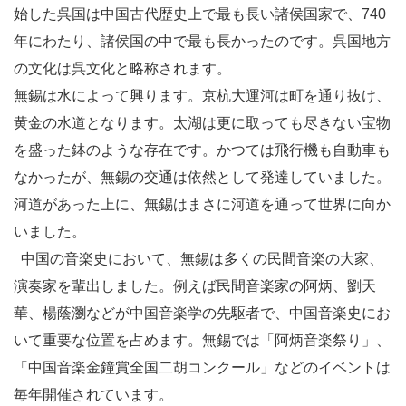
始した呉国は中国古代歴史上で最も長い諸侯国家で、740
年にわたり、諸侯国の中で最も長かったのです。呉国地方
の文化は呉文化と略称されます。
無錫は水によって興ります。京杭大運河は町を通り抜け、
黄金の水道となります。太湖は更に取っても尽きない宝物
を盛った鉢のような存在です。かつては飛行機も自動車も
なかったが、無錫の交通は依然として発達していました。
河道があった上に、無錫はまさに河道を通って世界に向か
いました。
中国の音楽史において、無錫は多くの民間音楽の大家、
演奏家を輩出しました。例えば民間音楽家の阿炳、劉天
華、楊蔭瀏などが中国音楽学の先駆者で、中国音楽史にお
いて重要な位置を占めます。無錫では「阿炳音楽祭り」、
「中国音楽金鐘賞全国二胡コンクール」などのイベントは
毎年開催されています。