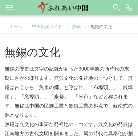
ホーム
中国観光ガイド
無錫
無錫の文化
/
/
/
無錫の文化
無錫の歴史は文字の記録があった3000年前の商時代の末
期にさかのぼります。無呉文化の発祥地の一つとして、無
錫は古くから「魚米の郷」と呼ばれ、「布埠頭」、「銭埠
頭」、「窯埠頭」、「糸都」、「米市」などと称されま
す。無錫は中国の民族工業と郷鎮工業の起点で、蘇南式の
源となります。
無錫は呉文化の重要な発祥地の一つです。呉文化の発展は
江南地方の古代文明を開きました。周の時代に呉泰伯が創