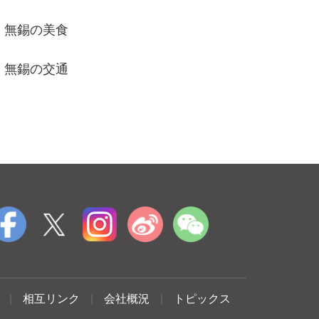
無錫の美食
無錫の交通
|
相互リンク
|
会社概況
|
トピックス