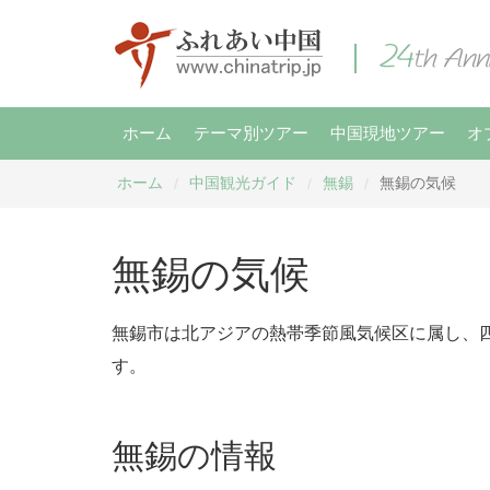
ホーム
テーマ別ツアー
中国現地ツアー
オ
ホーム
中国観光ガイド
無錫
無錫の気候
/
/
/
無錫の気候
無錫市は北アジアの熱帯季節風気候区に属し、四季
す。
無錫の情報