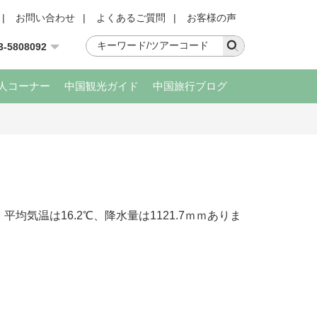
|
お問い合わせ
|
よくあるご質問
|
お客様の声
3-5808092
人コーナー
中国観光ガイド
中国旅行ブログ
温は16.2℃、降水量は1121.7ｍｍありま