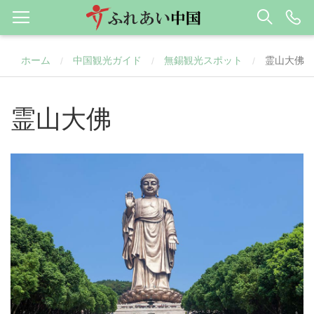
ホーム
中国観光ガイド
無錫観光スポット
霊山大佛
/
/
/
霊山大佛