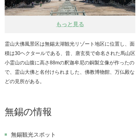
もっと見る
霊山大佛風景区は無錫太湖観光リゾート地区に位置し、面
積は30ヘクタールである、昔、唐玄奘で命名された馬山区
小霊山の山腹に高さ88mの釈迦牟尼の銅製立像が作ったの
で、霊山大佛と名付けられました、佛教博物館、万仏殿な
どの見所がある。
無錫の情報
無錫観光スポット