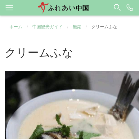
ホーム
中国観光ガイド
無錫
クリームふな
/
/
/
クリームふな