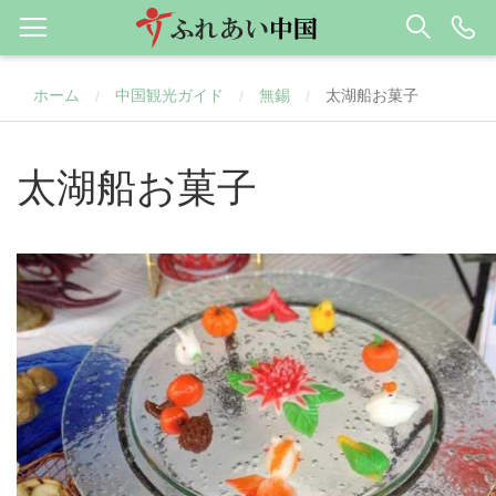
ホーム
中国観光ガイド
無錫
太湖船お菓子
/
/
/
太湖船お菓子