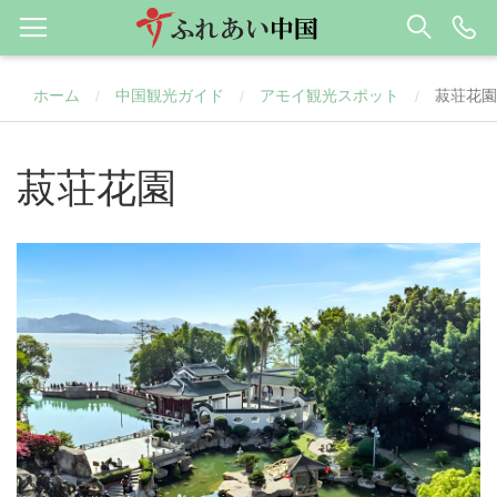
ホーム
中国観光ガイド
アモイ観光スポット
菽荘花園
/
/
/
菽荘花園