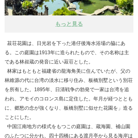
もっと見る
菽荘花園は、日光岩を下った港仔後海水浴場の脇にあ
る。この庭園は1913年に造られたもので、その名称は主
である林叔蔵の発音に近い菽荘とした。
林家はもともと福建省の龍海角美に住んでいたが、父の
林維源の代に台湾の淡水に移り住み、板橋別墅という別荘
を所有した。1895年、日清戦争の勃発で一家は台湾を追
われ、アモイのコロンス島に定住した。年月が経つととも
に、郷愁の念が強くなり、板橋別墅に似せた花園を」造る
ことにした。
中国江南地方の様式をもつこの庭園は、蔵海園、補山園
のふたつに分かれ、四十四橋にある渡月亭から見る海岸は