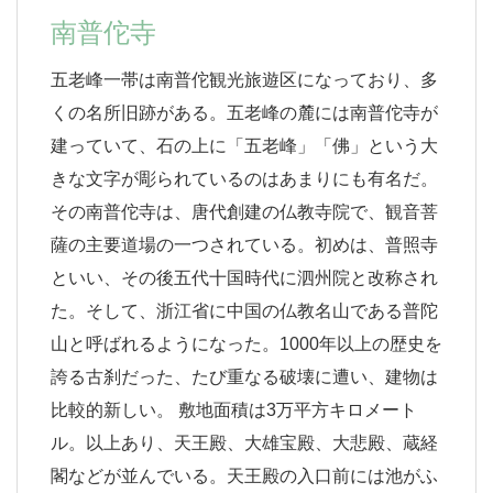
南普佗寺
五老峰一帯は南普佗観光旅遊区になっており、多
くの名所旧跡がある。五老峰の麓には南普佗寺が
建っていて、石の上に「五老峰」「佛」という大
きな文字が彫られているのはあまりにも有名だ。
その南普佗寺は、唐代創建の仏教寺院で、観音菩
薩の主要道場の一つされている。初めは、普照寺
といい、その後五代十国時代に泗州院と改称され
た。そして、浙江省に中国の仏教名山である普陀
山と呼ばれるようになった。1000年以上の歴史を
誇る古刹だった、たび重なる破壊に遭い、建物は
比較的新しい。 敷地面積は3万平方キロメート
ル。以上あり、天王殿、大雄宝殿、大悲殿、蔵経
閣などが並んでいる。天王殿の入口前には池がふ