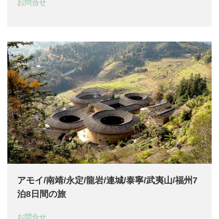
お問合せ
アモイ/南靖/永定/龍岩/連城/泰寧/武夷山/福州7
泊8日間の旅
お問合せ