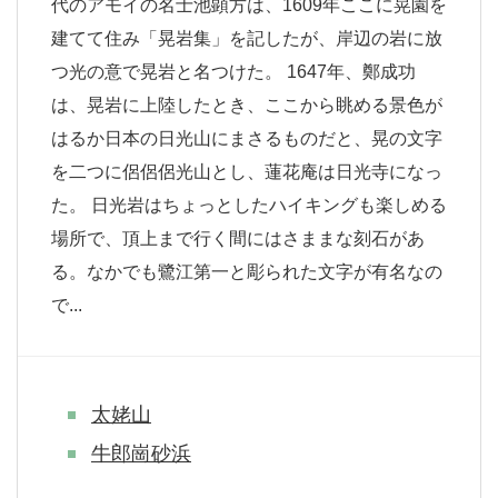
代のアモイの名士池顕方は、1609年ここに晃園を
建てて住み「晃岩集」を記したが、岸辺の岩に放
つ光の意で晃岩と名つけた。 1647年、鄭成功
は、晃岩に上陸したとき、ここから眺める景色が
はるか日本の日光山にまさるものだと、晃の文字
を二つに侶侶侶光山とし、蓮花庵は日光寺になっ
た。 日光岩はちょっとしたハイキングも楽しめる
場所で、頂上まで行く間にはさままな刻石があ
る。なかでも鷺江第一と彫られた文字が有名なの
で...
太姥山
牛郎崗砂浜