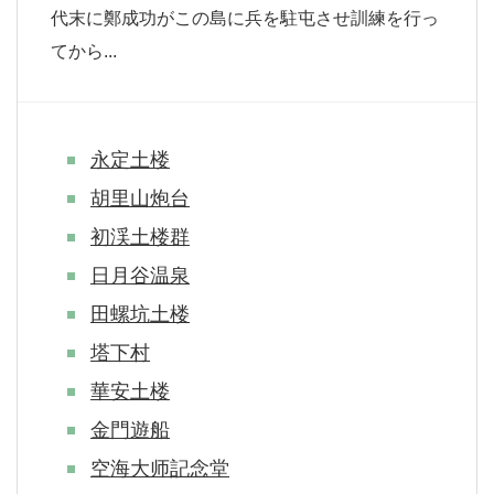
代末に鄭成功がこの島に兵を駐屯させ訓練を行っ
てから...
永定土楼
胡里山炮台
初渓土楼群
日月谷温泉
田螺坑土楼
塔下村
華安土楼
金門遊船
空海大师記念堂