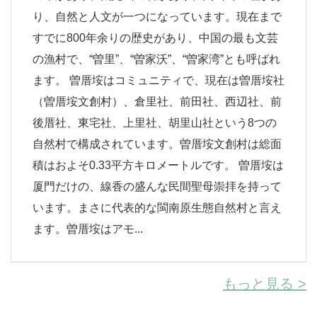
り、自然と人文が一つになっています。現在まで
すでに800年余りの歴史があり、中国の最も文芸
の漁村で、“曽里”、“曽家沃”、“曽家湾”とも呼ばれ
ます。 曽厝垵はコミュニティで、現在は曽厝垵社
（曽厝垵文創村）、倉里社、前田社、西辺社、前
後厝社、東宅社、上里社、胡里山社という8つの
自然村で構成されています。曽厝垵文創村は総面
積はおよそ0.33平方キロメートルです。 曽厝垵は
厦門だけの、線香の盛んな民間聖母崇拝を持って
います。まさに代表的な閩南原生態自然村と言え
ます。曽厝垵はアモ...
もっと見る >