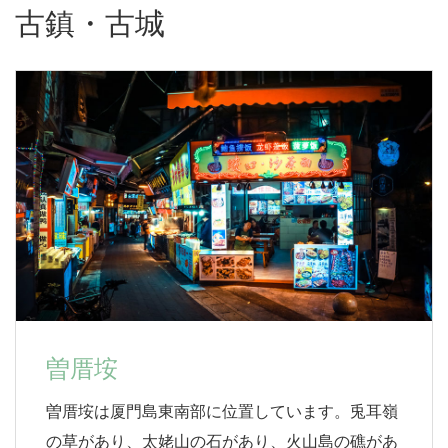
古鎮・古城
​曽厝垵
曽厝垵は厦門島東南部に位置しています。兎耳嶺
の草があり、太姥山の石があり、火山島の礁があ