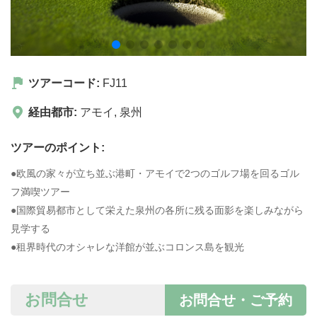
ツアーコード:
FJ11
経由都市:
アモイ
,
泉州
ツアーのポイント:
●欧風の家々が立ち並ぶ港町・アモイで2つのゴルフ場を回るゴル
フ満喫ツアー
●国際貿易都市として栄えた泉州の各所に残る面影を楽しみながら
見学する
●租界時代のオシャレな洋館が並ぶコロンス島を観光
お問合せ
お問合せ・ご予約