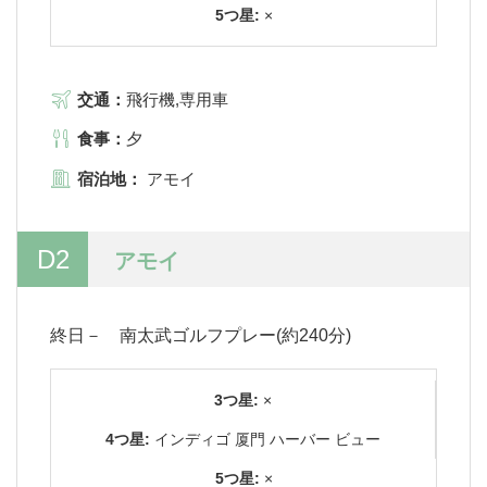
5つ星:
×
交通：
飛行機,専用車
食事：
夕
宿泊地：
アモイ
D2
アモイ
終日－ 南太武ゴルフプレー(約240分)
3つ星:
×
4つ星:
インディゴ 厦門 ハーバー ビュー
5つ星:
×