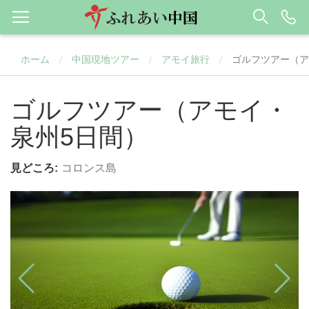
ホーム
中国現地ツアー
アモイ旅行
ゴルフツアー（ア
/
/
/
ゴルフツアー（アモイ・
泉州5日間）
見どころ:
コロンス島