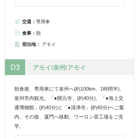
交通：
専用車
食事：
朝
宿泊地：
アモイ
D3
アモイ/泉州/アモイ
朝食後、専用車にて泉州へ(約100km、1時間半)、
泉州市内観光。「●開元寺」(約40分)、「●海上交
通博物館」(約40分)と「●清净寺」(約40分)へご案
内。その後、厦門へ移動、ウーロン茶工場をご見
学。