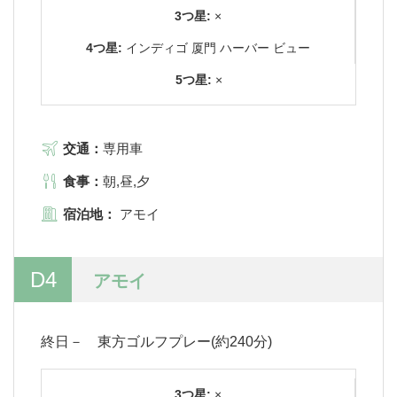
3つ星:
×
4つ星:
インディゴ 厦門 ハーバー ビュー
5つ星:
×
交通：
専用車
食事：
朝,昼,夕
宿泊地：
アモイ
D4
アモイ
終日－ 東方ゴルフプレー(約240分)
3つ星:
×