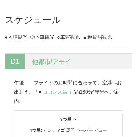
スケジュール
●入場観光
◎下車観光
○車窓観光
▲遊覧船観光
D1
他都市/アモイ
午後－ フライトのお時間に合わせて、空港へお
出迎え。「●
コロンス島
」(約180分)観光へご案
内。
3つ星:
×
4つ星:
インディゴ 厦門 ハーバー ビュー