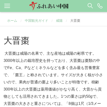
ホーム
中国観光ガイド
咸陽
大晋棗
/
/
/
大晋棗
大晋棗は咸陽の名果で、主な産地は咸陽の彬県です。
3000年以上の栽培歴史を持っており、大晋棗は棗類の中
でFe、Ca、Pなどミネラルなどを多く含み最も営養豊富
で、「棗王」と称されています。サイズが大きく核が小さ
いので、果肉が普通の棗より多いことが特徴です。樹齢
300年以上の大晋棗は薬用価値がかなり高く、大昔から貢
物としても活用されてきました。1つの重さは約50gで、
大晋棗の大きさと重さについては、「8個は1尺（1/3メー