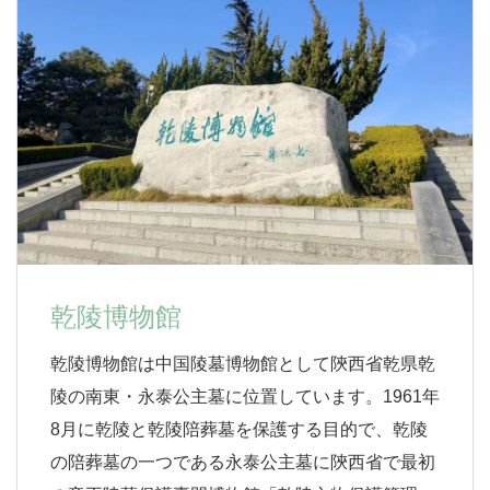
乾陵博物館
乾陵博物館は中国陵墓博物館として陝西省乾県乾
陵の南東・永泰公主墓に位置しています。1961年
8月に乾陵と乾陵陪葬墓を保護する目的で、乾陵
の陪葬墓の一つである永泰公主墓に陝西省で最初