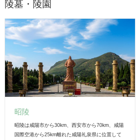
陵墓・陵園
昭陵
昭陵は咸陽市から30km、西安市から70km、咸陽
国際空港から25km離れた咸陽礼泉県に位置して