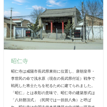
昭仁寺
昭仁寺は咸陽市長武県東街に位置し、唐朝皇帝・
李世民の命で浅水原（現在の長武県付近）戦争で
戦死した将士たちを祀るために建てられました。
「昭仁」とは表彰の意味で、昭仁寺の建築形式は
「八卦懸頂式」（民間では一担担八角）と呼ば