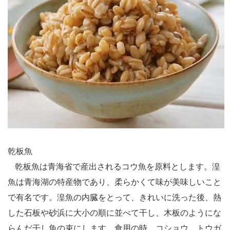
乾板魚
乾板魚は青海省で産出されるコウ魚を原料とします。湟
魚は青海湖の特産物であり、柔らかくて味が美味しいこと
で有名です。湟魚の内臓をとって、きれいに洗った後、熱
した石板や砂浜に大小の順に並べて干し、木板のようにな
らんだ干し魚の束にします。食用の時、コショウ、トウガ