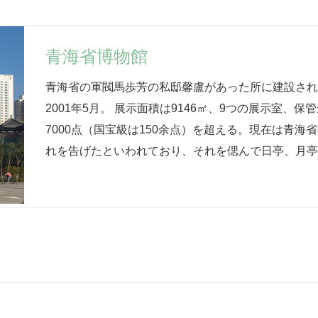
青海省博物館
青海省の軍閥馬歩芳の私邸馨盧があった所に建設さ
2001年5月。 展示面積は9146㎡、9つの展示室、
7000点（国宝級は150余点）を超える。現在は青海
れを告げたといわれており、それを偲んで日亭、月