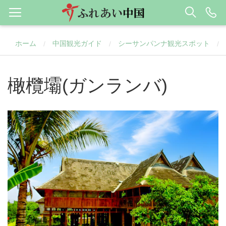
ホーム
中国観光ガイド
シーサンパンナ観光スポット
/
/
/
橄欖壩(ガンランバ)