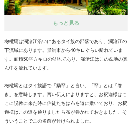
もっと見る
橄欖壩は瀾滄江沿いにあるタイ族の部落であり、瀾滄江の
下流域にあります。景洪市から40キロぐらい離れていま
す。面積50平方キロの盆地であり、瀾滄江はこの盆地の真
ん中を流れています。
橄欖壩とはタイ族語で「勐罕」と言い、「罕」とは「巻
き」を意味します。言い伝えによりますと、お釈迦様はこ
こに説教に来た時に信徒たちは布を道に敷いており、お釈
迦様はこの道を通りましたら布が巻かれておきました。そ
ういうことでこの名前が付けられました。