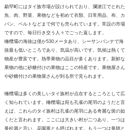
勐罕町にはタイ族市場が設けられており、瀾滄江でとれた
魚、肉、野菜、果物などを初めて衣類、日常用品、布、カ
バン、ベルトなどまで何でも売られています。常設の市場
ですので、毎日行き交う人々でごった返します。
橄欖壩の海抜は僅か530メータあり、シーサンパンナで海
抜最も低いところであり、気温が高いです。気候は熱くて
物産が豊富です。熱帯果物の品目が多くあります。新鮮な
果物の他に砂糖付けの果物はここの特産です。果物屋さん
や砂糖付けの果物屋さんが到る所で見られます。
橄欖壩は多くの美しいタイ族村が点在するところとして広
く知られています。橄欖壩は宛も孔雀の尾羽のようだと言
えば、これらのタイ族村は孔雀の尾羽にある奇麗な斑の如
くだと言われます。ここには大きい村が二つあり、一つは
曼松満と言い、花園寨とも呼ばれます。もう一つは曼聴と