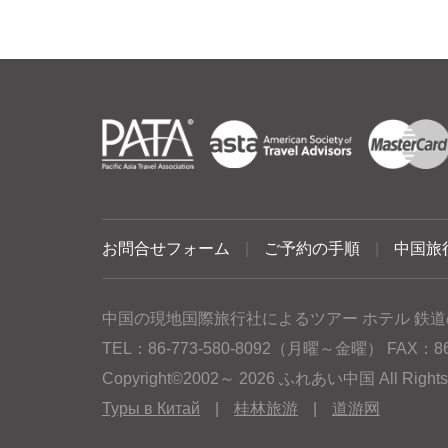
お問合せフォーム
|
ご予約の手順
|
中国旅
中国の現地国際旅行社によるツアー ホテル 鉄道
TEL：86-773-580-8092（月曜～金曜） FAX：86-77
Copyright©2002～ 2026 ふれあい中国 All Rig
Туры в Китай
|
桂林旅游
|
道游网