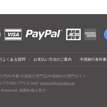
行よくある質問
|
お支払い方法のご案内
|
中国旅行条件書
の予約/手配 中国旅行専門店/中国旅行の専門サイト
3-581-7771 E-mail:
service@chinatrip.jp
hts Reserved. 無断転載を禁ず