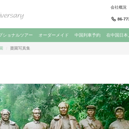
会社概況
86-77
プショナルツアー
オーダーメイド
中国列車予約
在中国日本
園
棗園写真集
/