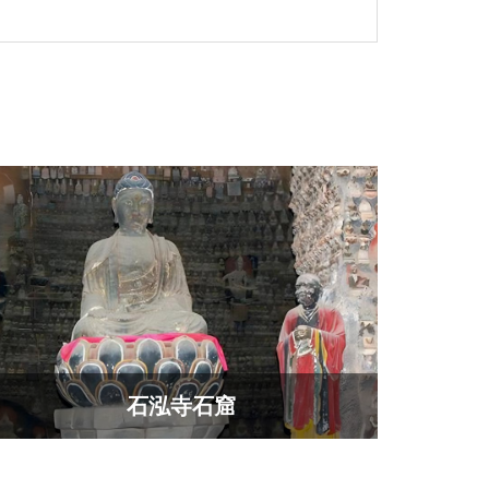
石泓寺石窟