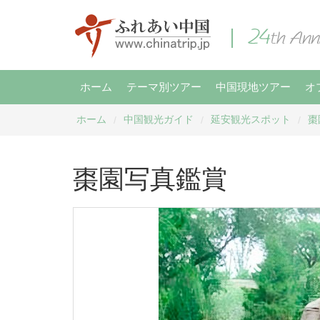
ホーム
テーマ別ツアー
中国現地ツアー
オ
ホーム
中国観光ガイド
延安観光スポット
棗
/
/
/
棗園写真鑑賞